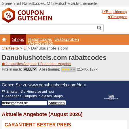
Sparen mit Rabattcodes. Mi
Shops
Rabattcode
Wettbewerb
Startseite
>
D
> Danubiusho