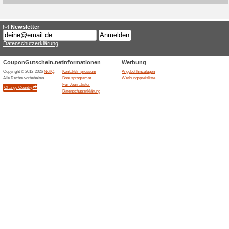
Aktuelle Angebote (
Versandkostenfrei ab
100% funktioniert
Gutschein
Dealbird liefert innerhalb De
EUR versandkostenfrei. Unterh
Versandpauschale an; bei Teil
nachträglich entfallen.