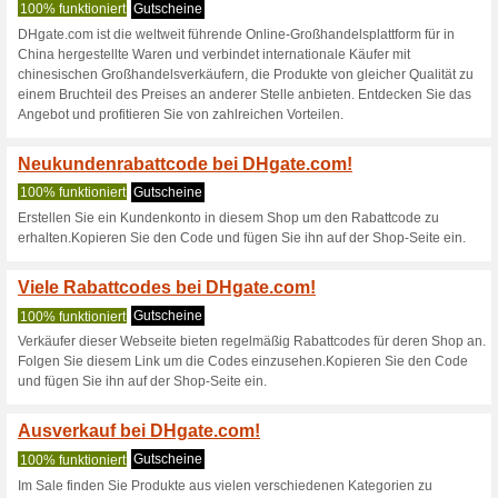
Aktuelle Angebote (
30$ DHgate Rabatt au
100% funktioniert
Coupon
Nutze den Gutscheincode und 
Bestellung bei DHgate. MBW li