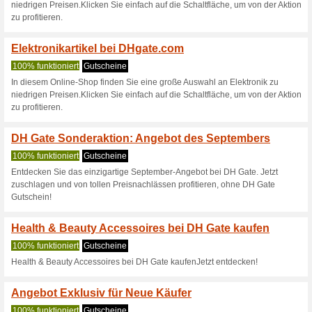
DHgate Rabattcode: 8 
100% funktioniert
Coupon
Sichere Dir 8 $ Preisvorteil a
Mindestbestellwert liegt bei 80
DHgate Rabattcode: 3
100% funktioniert
Coupon
Sichere Dir 35 $ Preisvorteil