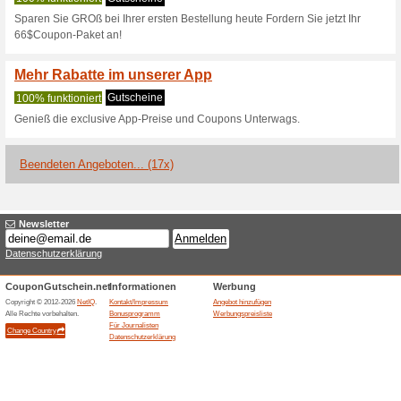
Mindestbestellwert liegt bei 60
DHgate Gutscheincode
100% funktioniert
Coupon
Sichere Dir 5 $ Preisvorteil a
günstige Deals aller Kategorie
DH Gate - China Groß