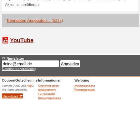
Douglas Gutschein: G
Deine
Wir empfehlen
100% funktion
Douglas Gutschein: Gratis XM
109 Euro, Gebe den Code an 
Douglas Rabattcode au
100% funktioniert
Coupon