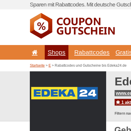
Sparen mit Rabattcodes. Mit deutsche Gutsch
Shops
Rabattcodes
Grati
Startseite
>
E
> Rabattcodes und Gutscheine bis Edeka24.de
Ed
www.e
1 ak
Filtern na
Geh