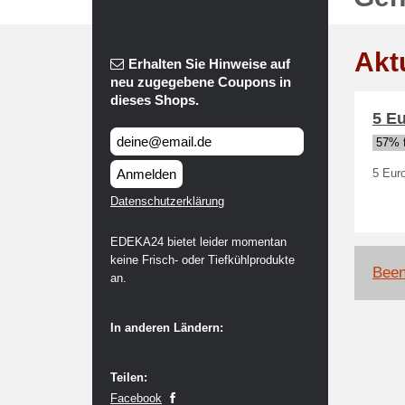
Akt
Erhalten Sie Hinweise auf
neu zugegebene Coupons in
dieses Shops.
5 E
57% f
Anmelden
5 Eur
Datenschutzerklärung
EDEKA24 bietet leider momentan
keine Frisch- oder Tiefkühlprodukte
Been
an.
In anderen Ländern:
Teilen:
Facebook