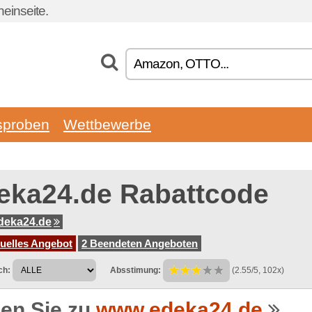
einseite.
sproben
Wettbewerbe
eka24.de Rabattcode
deka24.de
tuelles Angebot
2 Beendeten Angeboten
ch:
Absstimung:
(2.55/5, 102x)
en Sie zu
www.edeka24.de