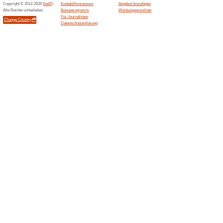
Jeden Tag schützen ESET-Pro
in 200 Ländern weltweit und 
Technologie in vollen Zügen
ESET Smart TV Secur
100% funktioniert
Gutschein
Schützen Sie Ihren Android S
Dinge mit Sicherheit. Kostenl