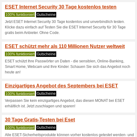
Aktuelle Angebote (
Finde gratis Test Li
100% funktioniert
Gutschein
ESET Cyber Security Pror ESE
ESET.