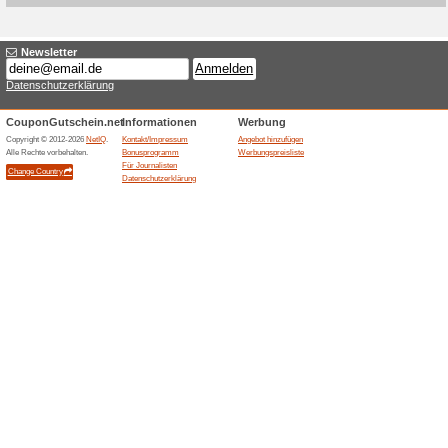
Aktuelle Angebote (
15 % Willkommensraba
100% funktioniert
Gutschein
GOLDNER bietet nach Newsle
die erste Online-Bestellung.
abgeschlossen werden; der Ra
und gilt nach den Bedingunge