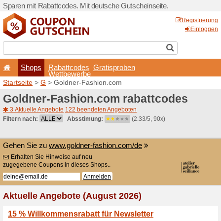
Sparen mit Rabattcodes. Mi
Shops
Rabattcode
Wettbewerb
Startseite
>
G
> Goldner-F