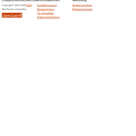
Sommerabenteuer mit
Gutscheine
Machen Sie sich bereit für F
großen Auswahl an Outdoor-B
Bereiten Sie sich mit
nächstes Abente.
Gutscheine