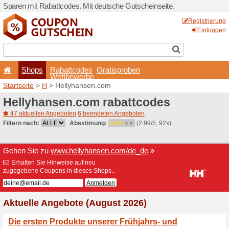
Sparen mit Rabattcodes. Mi
Shops
Rabattcode
Wettbewerb
Startseite
>
H
> Hellyhans