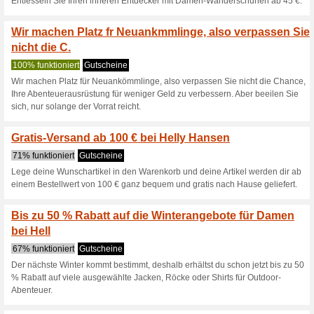
performen auf d.
0% funktioniert
Gutscheine
Unsere bequeme und schütze
Wanderweg. Erhültlich ab €60
Hol dir alles, was du
und episch.
Gutscheine