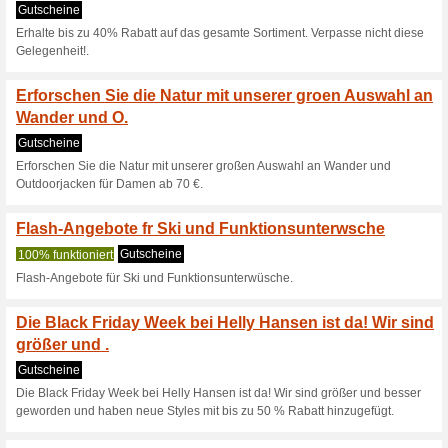
Kostenlose Standardl
über €100
Gutscheine
Kostenlose Standardlieferung
Unser Sommerschlussv
ausgewhlte S.