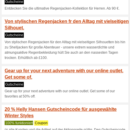
£200.
Gnnen Sie Ihrem Pub
Skisport! Beim Kauf .
0% funktioniert
Gutscheine
Gönnen Sie Ihrem Publikum da
Skijacke oder -hose aus der a
einen Tag Skifahren in einem 