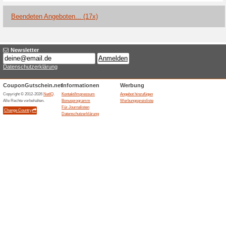
Aktuelle Angebote (
Melde dich bei MY VIV
Vort
100% funktioniert
Gutschein
Bester Preis garantiertrRaba
höhere ZimmerkategorienrRa