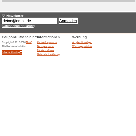
Aktuelle Angebote (
20 % Rabatt beim Kau
100% funktioniert
Coupon
Jotex bewirbt 20 % Rabatt bei
den offiziellen Aktionscode 
fuer berechtigte Artikel; au
koennen gelten.