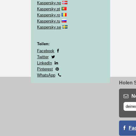
Kaspersky.no
Kaspersky.pt
Kaspersky.ro
Kaspersky.ru
Kaspersky.se
Teilen:
Facebook
Twitter
LinkedIn
Pinterest
WhatsApp
Holen S
N
Fa