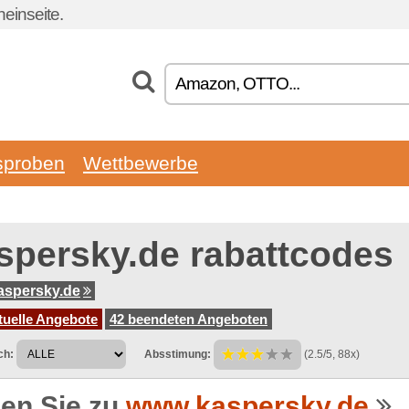
einseite.
sproben
Wettbewerbe
spersky.de rabattcodes
aspersky.de
tuelle Angebote
42 beendeten Angeboten
ch:
Absstimung:
(2.5/5, 88x)
en Sie zu
www.kaspersky.de