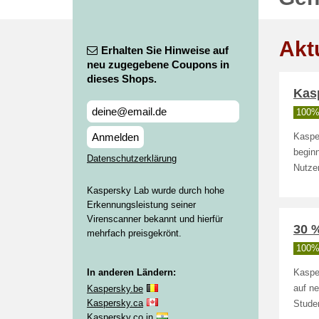
Akt
Erhalten Sie Hinweise auf
neu zugegebene Coupons in
dieses Shops.
Kas
100% 
Anmelden
Kaspe
beginn
Datenschutzerklärung
Nutzer
Kaspersky Lab wurde durch hohe
Erkennungsleistung seiner
Virenscanner bekannt und hierfür
30 %
mehrfach preisgekrönt.
100% 
In anderen Ländern:
Kaspe
Kaspersky.be
auf ne
Kaspersky.ca
Studen
Kaspersky.co.in