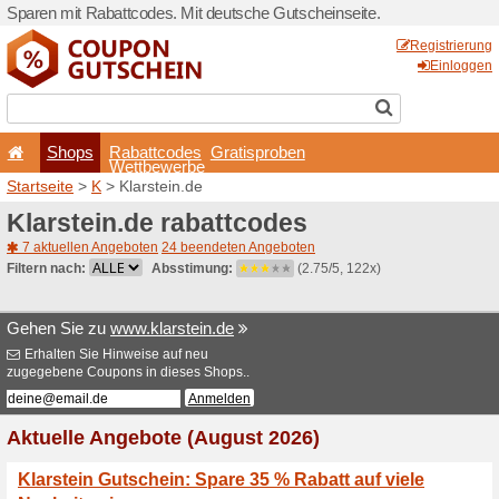
Sparen mit Rabattcodes. Mi
Shops
Rabattcode
Wettbewerb
Startseite
>
K
> Klarstein.d