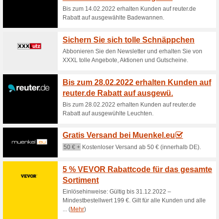
Gutscheincode von Kl
ausgewählte P
100% funktioniert
Coupon
Gutscheincode von Klarstein 
den Code an der Kasse ein.
Black Friday Gutschei