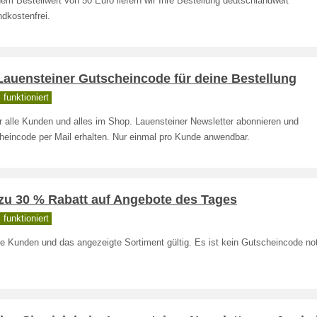
em Bestellwert von 50 Euro liefern wir Ihre Bestellung deutschlandweit
dkostenfrei.
Lauensteiner Gutscheincode für deine Bestellung
funktioniert
ür alle Kunden und alles im Shop. Lauensteiner Newsletter abonnieren und
heincode per Mail erhalten. Nur einmal pro Kunde anwendbar.
 zu 30 % Rabatt auf Angebote des Tages
funktioniert
le Kunden und das angezeigte Sortiment gültig. Es ist kein Gutscheincode no