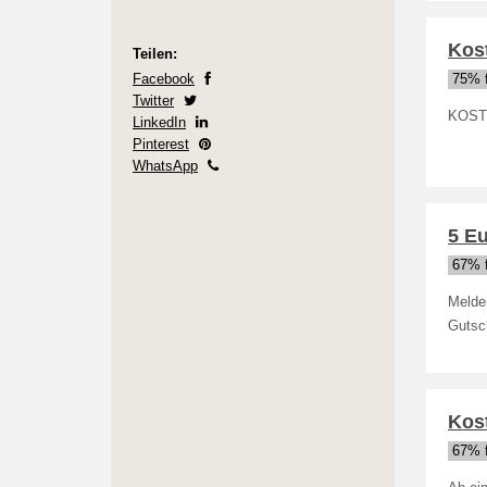
Kost
Teilen:
Facebook
75% f
Twitter
KOSTE
LinkedIn
Pinterest
WhatsApp
5 E
67% f
Melden
Gutsc
Kos
67% f