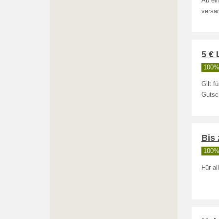
Ab ein
versan
5 € 
100% 
Gilt f
Gutsc
Bis
100% 
Für al