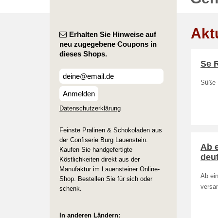
Akt
Erhalten Sie Hinweise auf
neu zugegebene Coupons in
dieses Shops.
Se R
Süße R
Anmelden
Datenschutzerklärung
Feinste Pralinen & Schokoladen aus
der Confiserie Burg Lauenstein.
Ab e
Kaufen Sie handgefertigte
deut
Köstlichkeiten direkt aus der
Manufaktur im Lauensteiner Online-
Ab ein
Shop. Bestellen Sie für sich oder
versan
schenk.
In anderen Ländern: