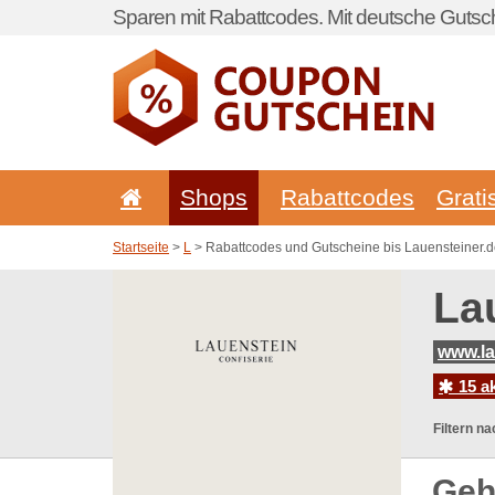
Sparen mit Rabattcodes. Mit deutsche Gutsch
Shops
Rabattcodes
Grati
Startseite
>
L
> Rabattcodes und Gutscheine bis Lauensteiner.
La
www.la
15 a
Filtern na
Geh