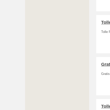
Toll
Tolle 
Grat
Gratis
Toll