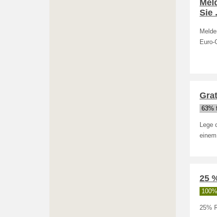
Meld
Sie 
Melden
Euro-
Grat
63% f
Lege 
einem 
25 %
100% 
25% R