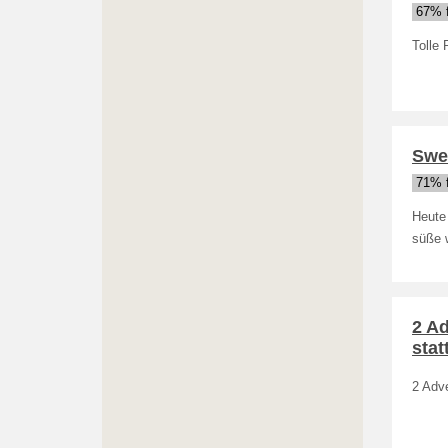
67% f
Tolle 
Swe
71% f
Heute 
süße 
2 Ad
statt
2 Adve