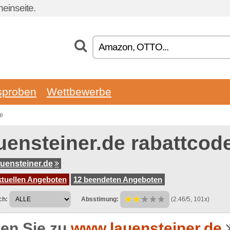
einseite.
sproben
Wettbewerbe
de
uensteiner.de rabattcod
uensteiner.de
ktuellen Angeboten
12 beendeten Angeboten
ch:
Absstimung:
(2.46/5, 101x)
en Sie zu
www.lauensteiner.de