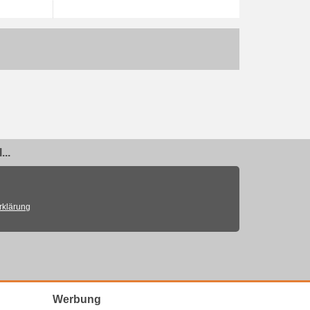
..
rklärung
Werbung