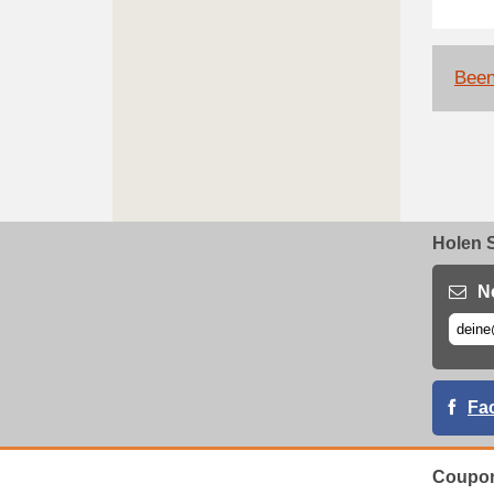
Been
Holen S
N
Fa
Coupon