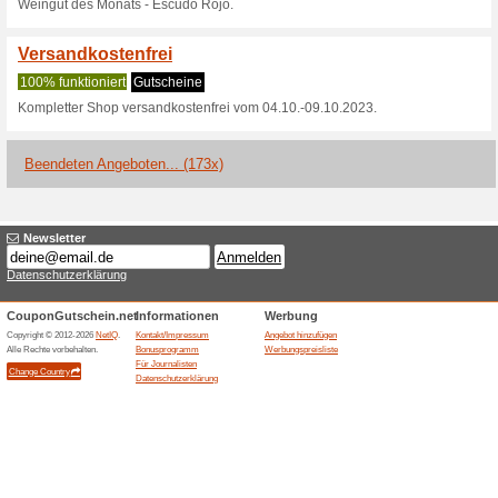
Aktuelle Angebote (
Ludwig von Kapff Gut
Bestellu
100% funktioniert
Coupon
Ludwig von Kapff Gutschein: S
Gutschein gilt ab einem Einka