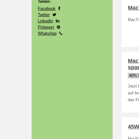
Teilen:
MacT
Facebook
Twitter
MacTr
LinkedIn
Pinterest
WhatsApp
Mac 
spa
40% f
Jetzt 
auf b
das F
45W
Nur fü