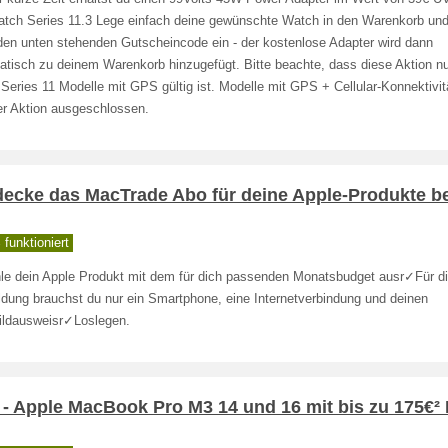
atch Series 11.3 Lege einfach deine gewünschte Watch in den Warenkorb und
den unten stehenden Gutscheincode ein - der kostenlose Adapter wird dann
tisch zu deinem Warenkorb hinzugefügt. Bitte beachte, dass diese Aktion nu
Series 11 Modelle mit GPS gültig ist. Modelle mit GPS + Cellular-Konnektivit
er Aktion ausgeschlossen.
decke das MacTrade Abo für deine Apple-Produkte be
funktioniert
e dein Apple Produkt mit dem für dich passenden Monatsbudget ausr✓Für d
dung brauchst du nur ein Smartphone, eine Internetverbindung und deinen
bildausweisr✓Loslegen.
- Apple MacBook Pro M3 14 und 16 mit bis zu 175€² 