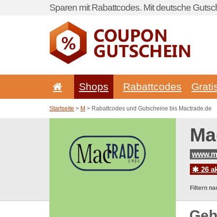
Sparen mit Rabattcodes. Mit deutsche Gutsch
Shops
Rabattcodes
Grati
Startseite
>
M
> Rabattcodes und Gutscheine bis Mactrade.de
Ma
www.m
26 a
Filtern na
Geh