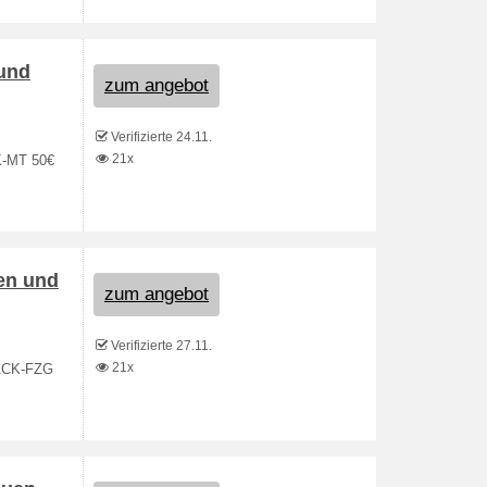
 und
zum angebot
Verifizierte 24.11.
21x
K-MT 50€
en und
zum angebot
Verifizierte 27.11.
21x
LACK-FZG