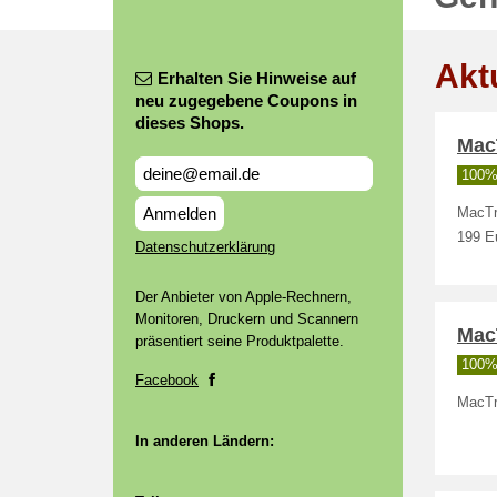
Akt
Erhalten Sie Hinweise auf
neu zugegebene Coupons in
dieses Shops.
MacT
100% 
Anmelden
MacTr
199 E
Datenschutzerklärung
Der Anbieter von Apple-Rechnern,
Monitoren, Druckern und Scannern
MacT
präsentiert seine Produktpalette.
100% 
Facebook
MacTra
In anderen Ländern: