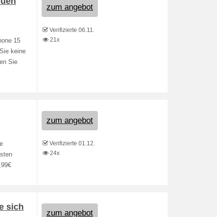
euen
zum angebot
Verifizierte 06.11.
21x
hone 15
Sie keine
en Sie
zum angebot
Verifizierte 01.12.
e
24x
osten
,99€
e sich
zum angebot