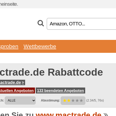
einseite.
sproben
Wettbewerbe
ctrade.de Rabattcode
actrade.de
ktuellen Angeboten
133 beendeten Angeboten
ch:
Absstimung:
(2.34/5, 76x)
en Sie zu
www.mactrade.de