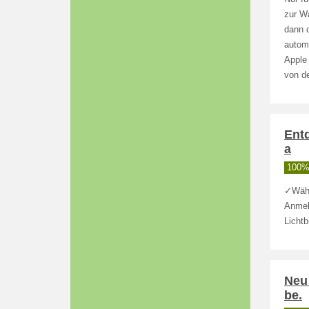
zur W
dann 
automa
Apple 
von d
Ent
a
100% 
✓Wähl
Anmel
Licht
Neu 
be.