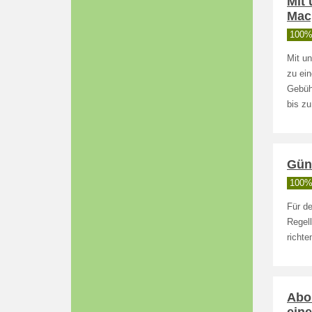
Mit
Mac,
100% 
Mit u
zu ein
Gebüh
bis zu
Gün
100% 
Für d
Regell
richt
Abo