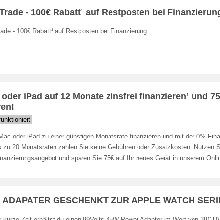
rade - 100€ Rabatt¹ auf Restposten bei Finanzierun
ade - 100€ Rabatt¹ auf Restposten bei Finanzierung.
oder iPad auf 12 Monate zinsfrei finanzieren¹ und 7
ren!
unktioniert
Mac oder iPad zu einer günstigen Monatsrate finanzieren und mit der 0% Fina
is zu 20 Monatsraten zahlen Sie keine Gebühren oder Zusatzkosten. Nutzen Si
inanzierungsangebot und sparen Sie 75€ auf Ihr neues Gerät in unserem Onli
 ADAPATER GESCHENKT ZUR APPLE WATCH SERIE
r kurze Zeit erhältst du einen 99Volts 45W Power Adapter im Wert von 39€ U