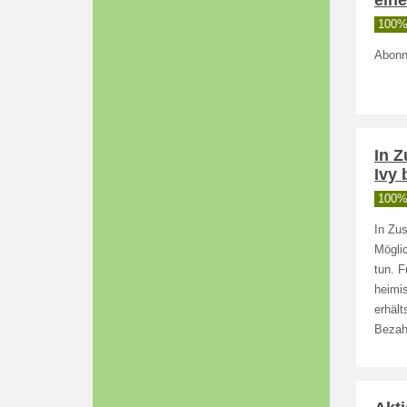
eine
100% 
Abonn
In 
Ivy 
100% 
In Zus
Mögli
tun. F
heimis
erhäl
Bezah