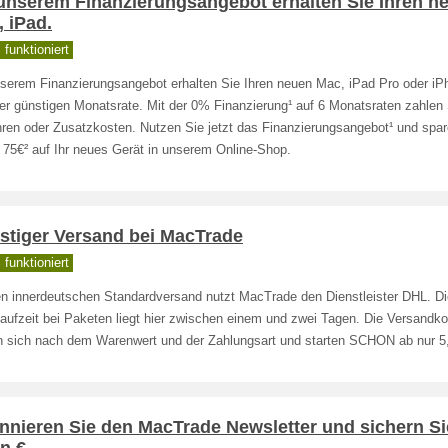
 unserem Finanzierungsangebot erhalten Sie Ihren n
 iPad.
funktioniert
nserem Finanzierungsangebot erhalten Sie Ihren neuen Mac, iPad Pro oder iP
er günstigen Monatsrate. Mit der 0% Finanzierung¹ auf 6 Monatsraten zahlen 
ren oder Zusatzkosten. Nutzen Sie jetzt das Finanzierungsangebot¹ und spar
 75€² auf Ihr neues Gerät in unserem Online-Shop.
stiger Versand bei MacTrade
funktioniert
en innerdeutschen Standardversand nutzt MacTrade den Dienstleister DHL. Di
aufzeit bei Paketen liegt hier zwischen einem und zwei Tagen. Die Versandk
en sich nach dem Warenwert und der Zahlungsart und starten SCHON ab nur 5
nnieren Sie den MacTrade Newsletter und sichern Si