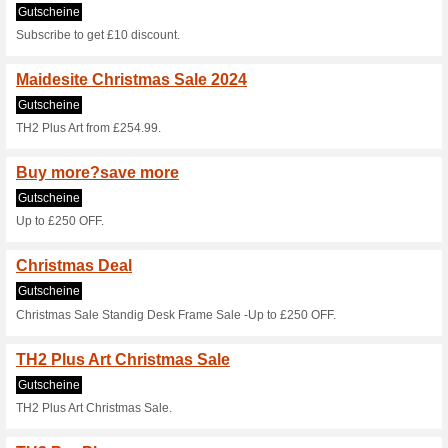
Aktuelle Angebote (
Maidesite Fruhlingsra
Gutscheine
20€ Rabatt ab 349€40€ Rabat
T1 Pro schon ab 149,9