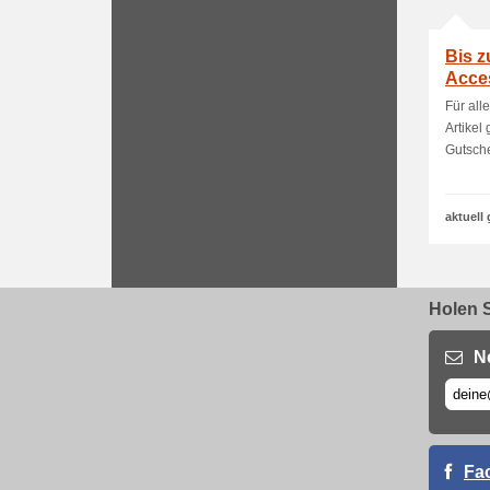
Bis z
Acces
Für all
Artikel
Gutsche
aktuell 
Holen S
N
Fa