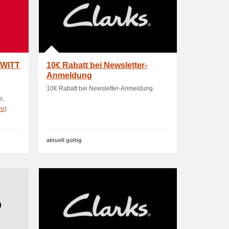
€ WITT
10€ Rabatt bei Newsletter-
Anmeldung
10€ Rabatt bei Newsletter-Anmeldung.
e,
hr
)
aktuell gültig