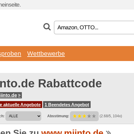
einseite.
sproben
Wettbewerbe
into.de Rabattcode
into.de
e aktuelle Angebote
1 Beendetes Angebot
ch:
Absstimung:
(2.68/5, 104x)
en Sie zu
www.miinto.de