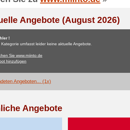
uelle Angebote (August 2026)
ler !
 Kategorie umfasst leider keine aktuelle Angebote.
hen Sie www.miinto.de
ot hinzufügen
deten Angeboten... (1x)
liche Angebote