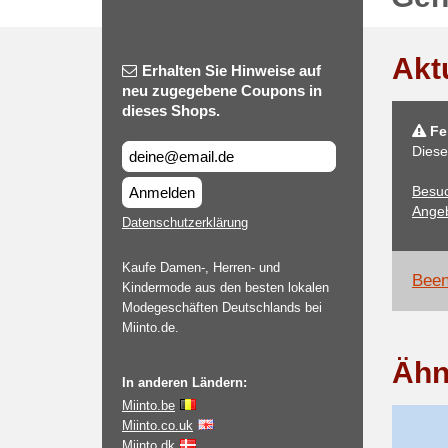
Akt
Erhalten Sie Hinweise auf
neu zugegebene Coupons in
dieses Shops.
Feh
Diese
Besuc
Anmelden
Angeb
Datenschutzerklärung
Kaufe Damen-, Herren- und
Been
Kindermode aus den besten lokalen
Modegeschäften Deutschlands bei
Miinto.de.
Ähn
In anderen Ländern:
Miinto.be
Miinto.co.uk
Miinto.dk