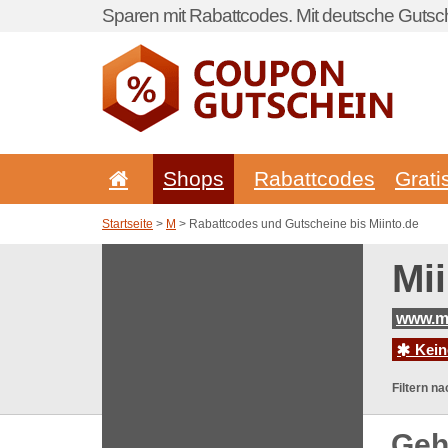
Sparen mit Rabattcodes. Mit deutsche Gutsch
Shops
Rabattcodes
Grati
Startseite
>
M
> Rabattcodes und Gutscheine bis Miinto.de
Mi
www.mi
Kein
Filtern na
Geh