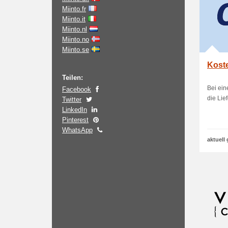
Miinto.fr
Miinto.it
Miinto.nl
Miinto.no
Miinto.se
Koste
Teilen:
Bei ein
Facebook
die Lie
Twitter
LinkedIn
Pinterest
WhatsApp
aktuell 