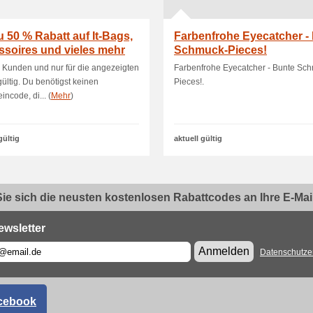
u 50 % Rabatt auf It-Bags,
Farbenfrohe Eyecatcher -
soires und vieles mehr
Schmuck-Pieces!
e Kunden und nur für die angezeigten
Farbenfrohe Eyecatcher - Bunte Sc
 gültig. Du benötigst keinen
Pieces!.
incode, di... (
Mehr
)
gültig
aktuell gültig
ie sich die neusten kostenlosen Rabattcodes an Ihre E-Mail.
ewsletter
Anmelden
Datenschutze
cebook