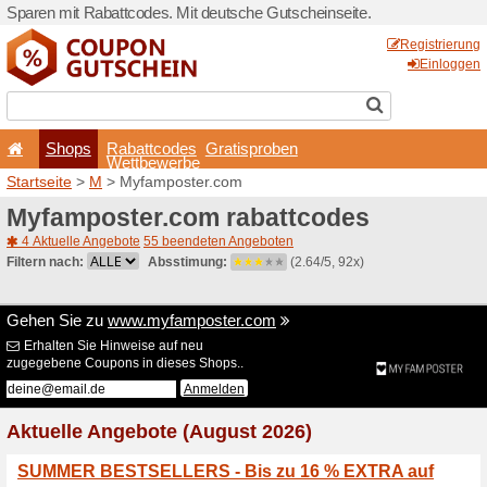
Sparen mit Rabattcodes. Mi
Shops
Rabattcode
Wettbewerb
Startseite
>
M
> Myfampost