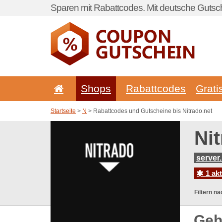
Sparen mit Rabattcodes. Mit deutsche Gutsch
Shops
Rabattcodes
Grati
Startseite
>
N
> Rabattcodes und Gutscheine bis Nitrado.net
Ni
server
1 ak
Filtern na
Geh