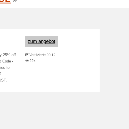
zum angebot
oy 25% off
Verifizierte 09.12.
22x
o Code -
ies to
0
UST.