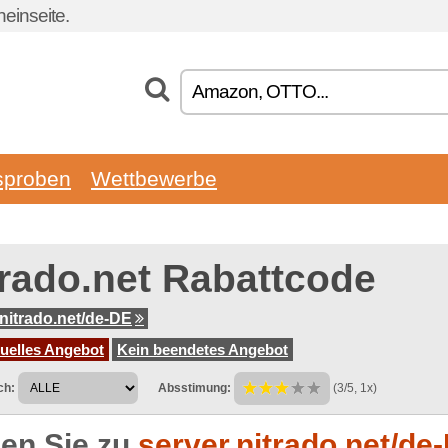
einseite.
sproben
Wettbewerbe
trado.net Rabattcode
.nitrado.net/de-DE
tuelles Angebot
Kein beendetes Angebot
ch:
Absstimung:
(3/5, 1x)
en Sie zu
server.nitrado.net/de