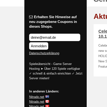
Akt
Erhalten Sie Hinweise auf
neu zugegebene Coupons in
dieses Shops.
Cel
10.1
Anmelden
Celeb
new s
Datenschutzerklärung
HOLID
New Se
Spieleübersicht - Game Server
Featu
Hosting ➤ Über 120 Spiele verfügbar
✓ schnell & einfach einrichten ✓ Jetzt
Server mieten!
In anderen Ländern:
Nitrado.net
Nitrado.net
Nitrado.net