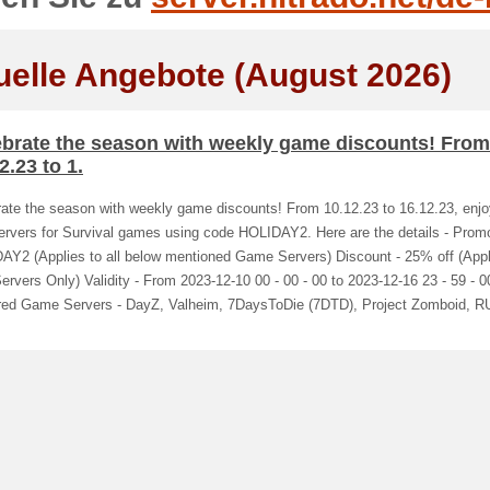
uelle Angebote (August 2026)
ebrate the season with weekly game discounts! From
2.23 to 1.
rate the season with weekly game discounts! From 10.12.23 to 16.12.23, enj
ervers for Survival games using code HOLIDAY2. Here are the details - Prom
AY2 (Applies to all below mentioned Game Servers) Discount - 25% off (Appl
rvers Only) Validity - From 2023-12-10 00 - 00 - 00 to 2023-12-16 23 - 59 - 0
red Game Servers - DayZ, Valheim, 7DaysToDie (7DTD), Project Zomboid, R