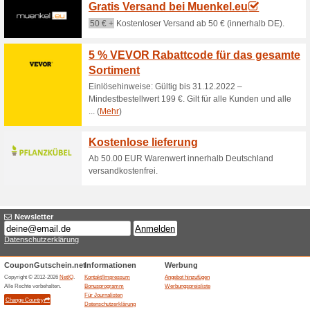
Aktuelle Angebote (
Fehler !
Diese Kategorie umfasst leider kei
Besuchen Sie www.nordicnest.de
Angebot hinzufügen
Beendeten Angeboten... (8