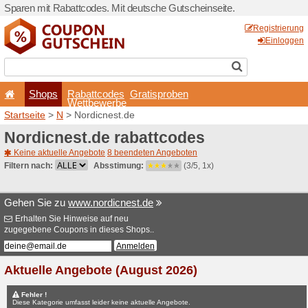
Sparen mit Rabattcodes. Mi
Shops
Rabattcode
Wettbewerb
Startseite
>
N
> Nordicnest