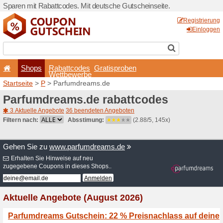
Sparen mit Rabattcodes. Mi
Shops
Rabattcode
Wettbewerb
Startseite
>
P
> Parfumdre