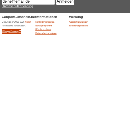
Aktuelle Angebote (
Parfumdreams Gutsch
Bestell
100% funktioniert
Coupon
Entdecke angesagte Parfums u
bei Parfumdreams.