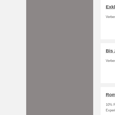
Exkl
Verbe
Bis 
Verbe
Roma
10% R
Exper