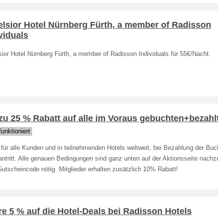
elsior Hotel Nürnberg Fürth, a member of Radisson
viduals
ior Hotel Nürnberg Fürth, a member of Radisson Individuals für 55€/Nacht.
zu 25 % Rabatt auf alle im Voraus gebuchten+bezahl
unktioniert
 für alle Kunden und in teilnehmenden Hotels weltweit, bei Bezahlung der Bu
ntritt. Alle genauen Bedingungen sind ganz unten auf der Aktionsseite nachz
utscheincode nötig. Mitglieder erhalten zusätzlich 10% Rabatt!
e 5 % auf die Hotel-Deals bei Radisson Hotels