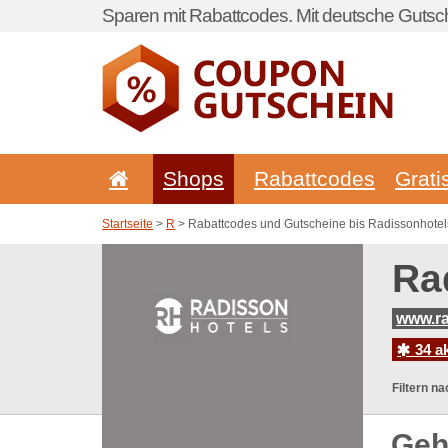
Sparen mit Rabattcodes. Mit deutsche Gutsch
Shops
Rabattcodes
Grati
Startseite
>
R
> Rabattcodes und Gutscheine bis Radissonhote
Ra
www.ra
34 a
Filtern na
Geh