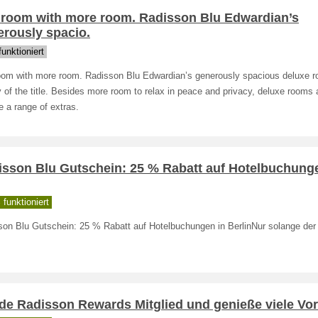
 room with more room. Radisson Blu Edwardian’s
erously spacio.
unktioniert
oom with more room. Radisson Blu Edwardian’s generously spacious deluxe 
 of the title. Besides more room to relax in peace and privacy, deluxe rooms 
e a range of extras.
isson Blu Gutschein: 25 % Rabatt auf Hotelbuchung
funktioniert
son Blu Gutschein: 25 % Rabatt auf Hotelbuchungen in BerlinNur solange der 
e Radisson Rewards Mitglied und genieße viele Vort