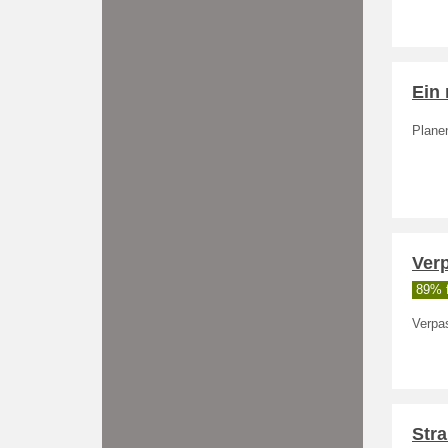
Ein 
Plane
Ver
89% f
Verpa
Stra