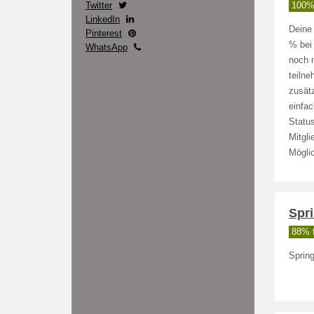
Twitter
100% 
LinkedIn
Deine 
Pinterest
% bei
WhatsApp
noch 
teiln
zusät
einfa
Statu
Mitgli
Möglic
Spr
88% f
Sprin