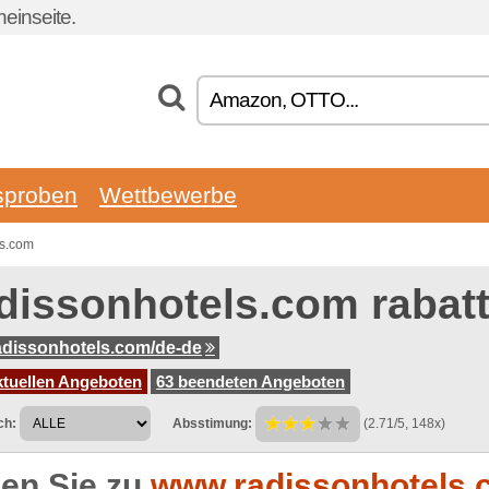
einseite.
sproben
Wettbewerbe
ls.com
dissonhotels.com rabat
dissonhotels.com/de-de
ktuellen Angeboten
63 beendeten Angeboten
ch:
Absstimung:
(2.71/5, 148x)
en Sie zu
www.radissonhotels.