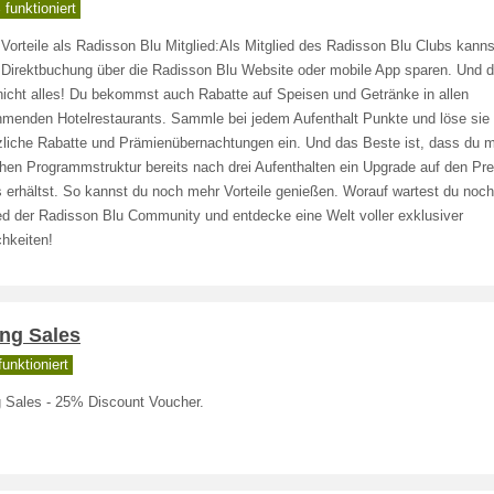
funktioniert
Vorteile als Radisson Blu Mitglied:Als Mitglied des Radisson Blu Clubs kanns
 Direktbuchung über die Radisson Blu Website oder mobile App sparen. Und d
nicht alles! Du bekommst auch Rabatte auf Speisen und Getränke in allen
ehmenden Hotelrestaurants. Sammle bei jedem Aufenthalt Punkte und löse sie
zliche Rabatte und Prämienübernachtungen ein. Und das Beste ist, dass du m
chen Programmstruktur bereits nach drei Aufenthalten ein Upgrade auf den P
s erhältst. So kannst du noch mehr Vorteile genießen. Worauf wartest du noc
ed der Radisson Blu Community und entdecke eine Welt voller exklusiver
hkeiten!
ing Sales
unktioniert
g Sales - 25% Discount Voucher.