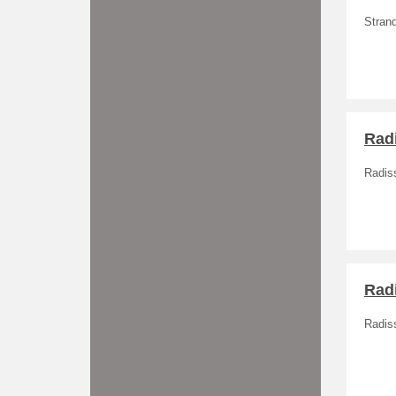
Strand
Radi
Radiss
Rad
Radis