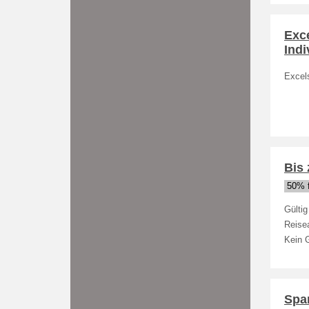
Exc
Indi
Excels
Bis 
50% f
Gültig
Reisea
Kein G
Spar