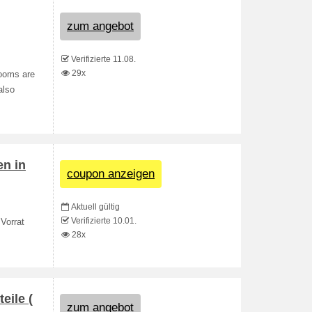
zum angebot
Verifizierte 11.08.
29x
rooms are
also
en in
coupon anzeigen
Aktuell gültig
Verifizierte 10.01.
Vorrat
28x
eile (
zum angebot