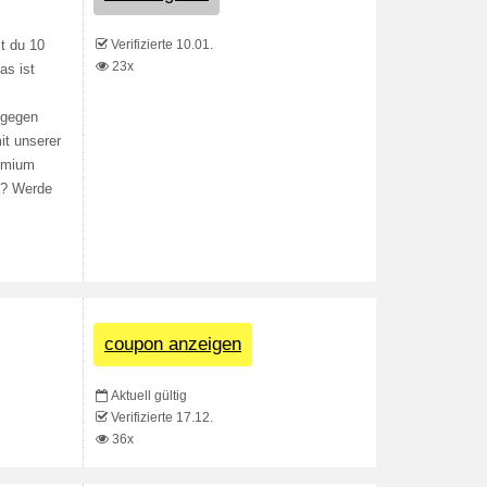
Verifizierte 10.01.
t du 10
23x
as ist
 gegen
it unserer
remium
h? Werde
coupon anzeigen
Aktuell gültig
Verifizierte 17.12.
36x