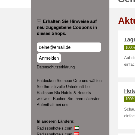
Akt
Erhalten Sie Hinweise auf
neu zugegebene Coupons in
dieses Shops.
Tag
100% 
Anmelden
Auf di
einfac
Datenschutzerklärung
Entdecken Sie neue Orte und wählen
Sie Ihre stilvolle Unterkunft bei
Hot
Radisson Blu Hotels & Resorts
weltweit. Buchen Sie Ihren nächsten
100% 
Aufenthalt bei uns!
Schau
einfac
In anderen Ländern:
Radissonhotels.com
Radissonhotels.com