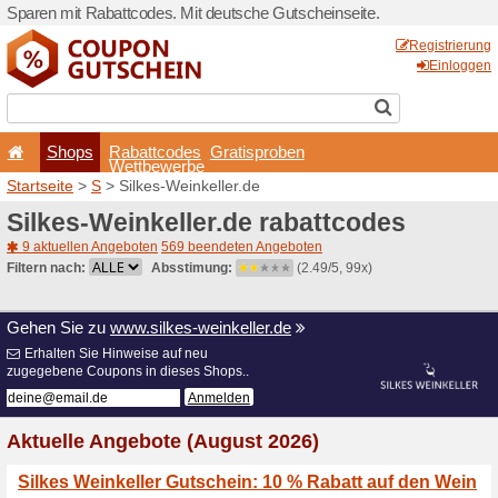
Sparen mit Rabattcodes. Mi
Shops
Rabattcode
Wettbewerb
Startseite
>
S
> Silkes-Wein