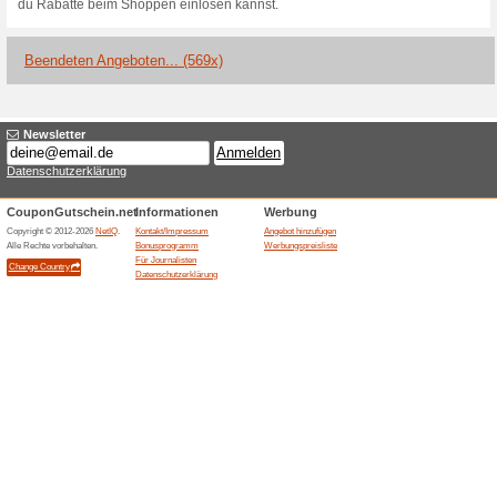
Aktuelle Angebote (
Silkes Weinkeller Gu
des Mon
100% funktioniert
Coupon
Silkes Weinkeller Gutschein:
Antico Primitivo di Manduria 