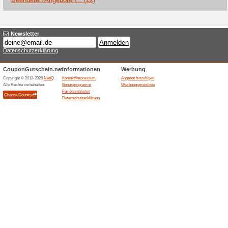
adidas
Wir empfehlen
Coupon
Erhalte einen zusätzlichen Ra
Nutze diesen Rabatt, um qual
noch attraktiveren Preisen zu 
Mizuno