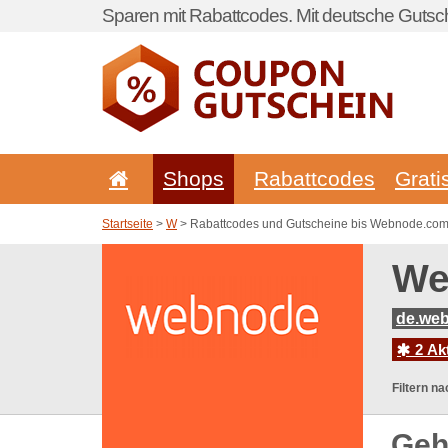
Sparen mit Rabattcodes. Mit deutsche Gutsch
Shops
Rabattcodes
Grati
Startseite
>
W
> Rabattcodes und Gutscheine bis Webnode.co
We
de.we
2 Ak
Filtern na
Geh