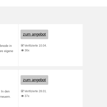
zum angebot
Verifizierte 10.04.
ebnode in
36x
hre eigene
zum angebot
Verifizierte 28.01.
 In den
37x
rneuern.