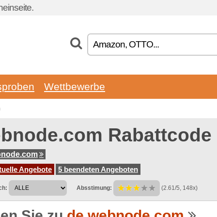
einseite.
sproben
Wettbewerbe
m
bnode.com Rabattcode
bnode.com
tuelle Angebote
5 beendeten Angeboten
ch:
Absstimung:
(2.61/5, 148x)
en Sie zu
de.webnode.com