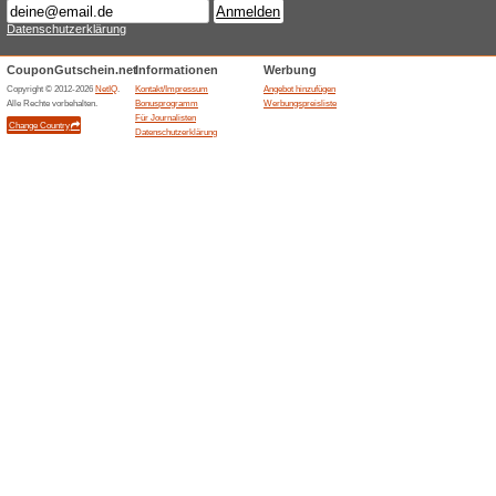
DIESEL Produkte gün
100% funktioniert
Gutschein
DIESEL um mehr als die Hälfte
Schaltfläche, um von der Aktion
Beendeten Angeboten... (7