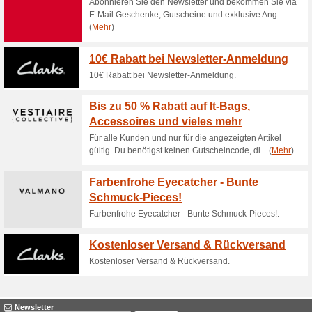
Aktuelle Angebote (
Under Amour Sale be
100% funktioniert
Gutschein
Under Amour Winterschlussver
günstiger.Klicken Sie einfach 
profitieren.