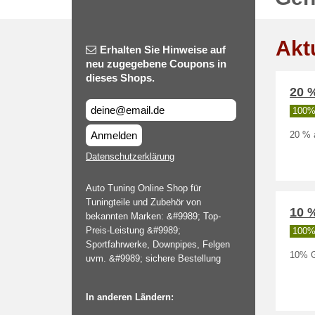
Akt
Erhalten Sie Hinweise auf
neu zugegebene Coupons in
dieses Shops.
20 
100% 
Anmelden
20 % 
Datenschutzerklärung
Auto Tuning Online Shop für
Tuningteile und Zubehör von
10 
bekannten Marken: &#9989; Top-
Preis-Leistung &#9989;
100% 
Sportfahrwerke, Downpipes, Felgen
10% G
uvm. &#9989; sichere Bestellung
In anderen Ländern: