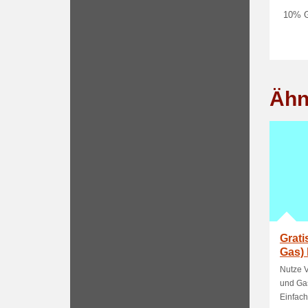
10% G
Ähn
Grati
Gas) 
Nutze V
und Gas
Einfach