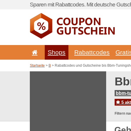
Sparen mit Rabattcodes. Mit deutsche Gutsch
Shops
Rabattcodes
Grati
Startseite
>
B
> Rabattcodes und Gutscheine bis Bbm-Tuningsh
Bb
bbm-t
5 ak
Filtern na
Geh