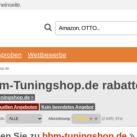
einseite.
sproben
Wettbewerbe
op.de
m-Tuningshop.de rabat
uningshop.de
tuellen Angeboten
Kein beendetes Angebot
ch:
Absstimung:
(2.64/5, 97x)
en Sie zu
bbm-tuningshop.de