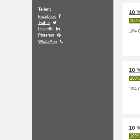
Teilen:
10 
Facebook
100% 
Twitter
LinkedIn
10% G
Pinterest
WhatsApp
10 
100% 
10% G
10 
100% 