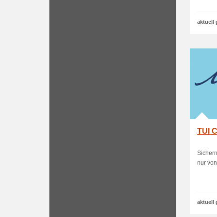
aktuell 
TUI 
Sichern
nur von
aktuell 