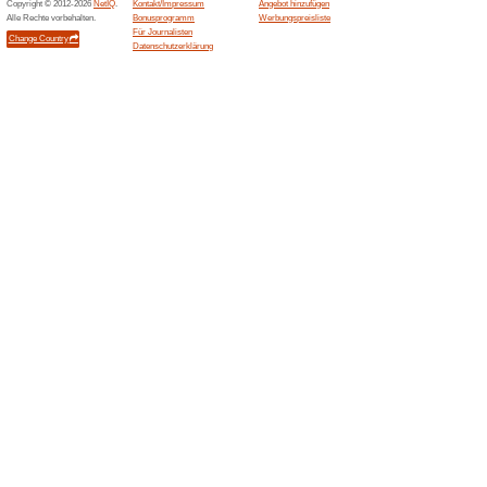
50% funktioniert
Gutscheine
Buchen Sie Ihren Aufenthalt i
Buchen Sie Ihren näc
Hotels und .
56% funktioniert
Gutscheine
Buchen Sie Ihren nächsten Auf
Sie Zimmer ab 59 € pro Nacht