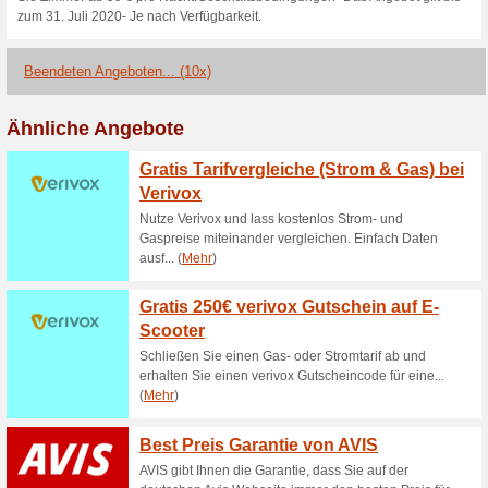
Aktuelle Angebote (
Jetzt Newsletter abo
77% funktioniert
Gutscheine
Wir halten Sie auf dem Laufe
sowie über Neueröffnungen d
jederzeit über den Abmelde-L