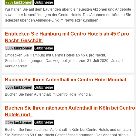
Centro-Hotels.
4 Aktuelle Angebote
10 been
Filtern nach:
Abssti
Gehen Sie zu
www.centro-
Erhalten Sie Hinweise auf n
zugegebene Coupons in dieses
A