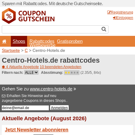
Sparen mit Rabattcodes. Mi
Shops
Rabattcode
Wettbewerb
Startseite
>
C
> Centro-Hot