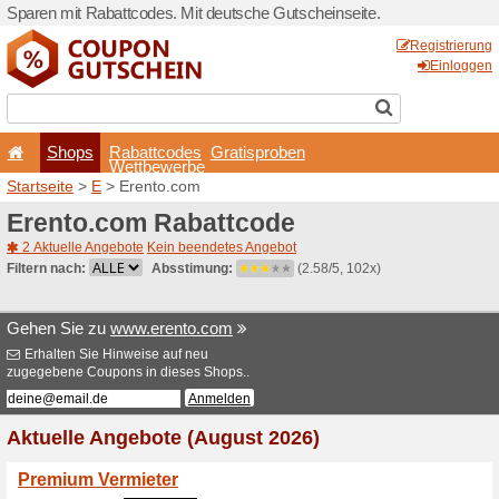
Sparen mit Rabattcodes. Mi
Shops
Rabattcode
Wettbewerb
Startseite
>
E
> Erento.co