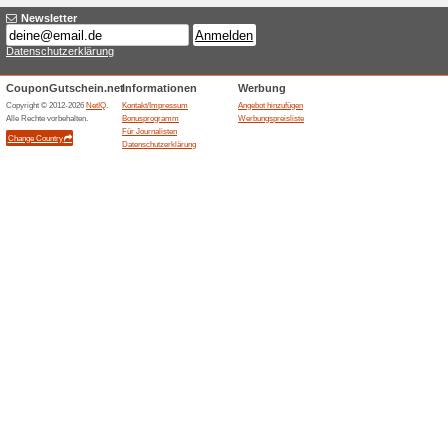
Online vermieten mit
84% funktioniert
Gutscheine
Online vermieten mit Erento u
Vermieterfolg.
Ähnliche Angebote
Gratis