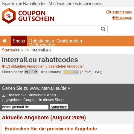
Sparen mit Rabattcodes. Mi
Shops
Rabattcode
Wettbewerb
Startseite
>
I
> Interrail.eu