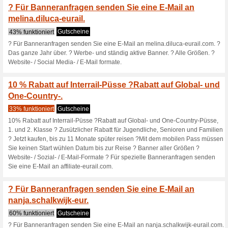
63% funktioniert
Gutscheine
? Höre nie auf neugierig zu se
Kampagne zu Verkauf (Rabat
Banneranfragen senden Sie ei
Kein CPC verfügbar, nur CPS ?
Formate.
? Bleib immer informi
in Europa r.