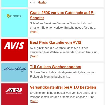
64% funktioniert
Gutscheine
? Starten Sie Ihre Sommerrei
Zusätzlicher Rabatt für junge
dem 31 juli und und bis zu 11
Bis zu 25 % Rabatt fü
50% funktioniert
Gutscheine
Wenn du 27 Jahre oder jünger b