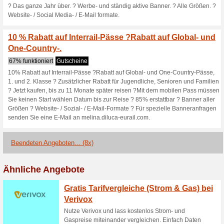
78% funktioniert
Gutscheine
? Bleib immer informiert und 
kannst! Melde dich für den Int
Interrail-Pässe! ?Lead-Gene
CPLs senden Sie eine E-Mail 
Website-/ Social-/E-Mail-Form
? Starten Sie Ihre So
Global Passes ? Z.