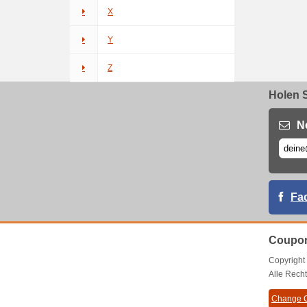
X
Y
Z
Holen S
N
Fa
Coupon
Copyrigh
Alle Recht
Change C