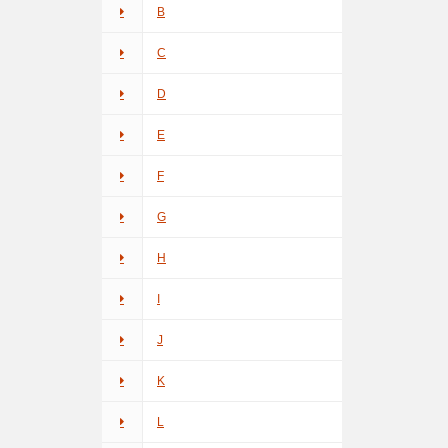
B
C
D
E
F
G
H
I
J
K
L