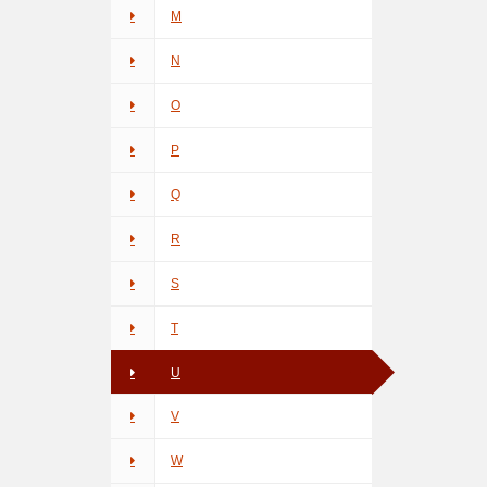
M
N
O
P
Q
R
S
T
U
V
W