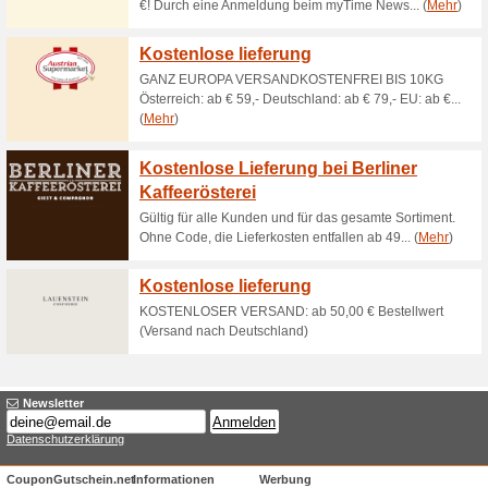
Aktuelle Angebote (
8 Prozent Alnatura Gu
und
100% funktioniert
Gutschein
EinlösebedingungenGültig oh
und BestandskundenVerwendba