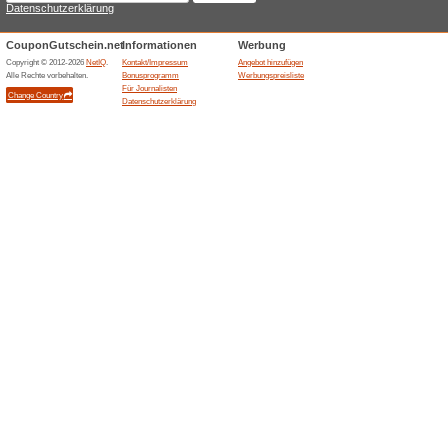
72% funktioniert
Gutscheine
5% Neukunden-Rabatt ab 25
Beendeten Angeboten... (9
Ähnliche Angebote
Gratis