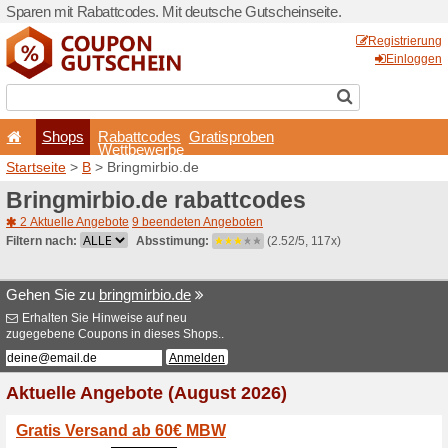
Sparen mit Rabattcodes. Mi
Shops
Rabattcode
Wettbewerb
Startseite
>
B
> Bringmirbio