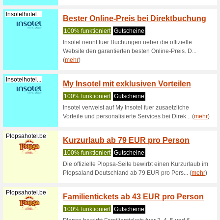
Hotel-Am-Jun...
Koste
100% fun
Das Hote
Zimmerau
Zimmerkat
Limehome.com
Limeh
Übern