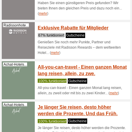
100% fun
Insotel 
zu 35 % R
(
mehr
)
Insotelhotel...
Bester
100% fun
Insotel n