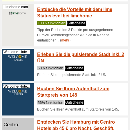
100% fun
Schauen S
ganzen We
(
mehr
)
Victors.de
Smart 
100% fun
Victors R