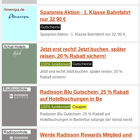
(
mehr
)
Limehome.com
Profit
im lime
100% fun
Tausche 
attraktiv