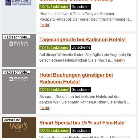
Sanatoriu
EUR pro T
(
mehr
)
Hotel-Am-Jun...
Bestpr
100% fun
Das Hotel
Garantie 
(
mehr
)