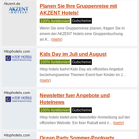
Hotels
100% fun
Viele gel
als Vorteil
Sanatoriums.com
Spa-Ho
100% fun