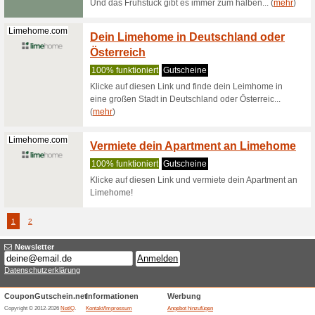
Website d
(
mehr
)
Insotelhotel...
My Ins
100% fun
Insotel v
Vorteile 