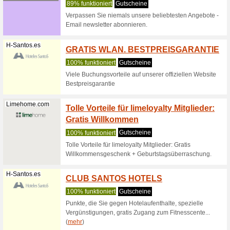
Radissonhote...
Tagesa
100% fun
Auf diese
verschied
Radissonhote...
Hotel 
Radiss