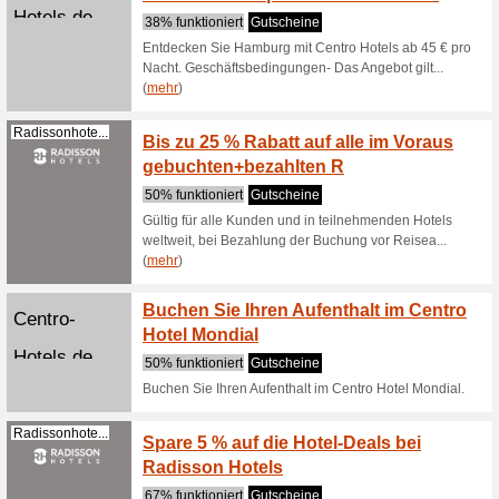
bis zu 15
Victors.de
8 % Di
100% fun
Victors n
Rabatt. 
(
mehr
)