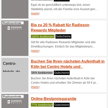
Victors.de
5 % Ne
100% fun
Victors b
Rabatt au
(
mehr
)
Insotelhotel...
Bis zu
kosten