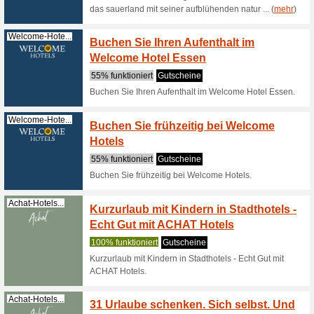
100% fun
Htop hote
beziehun
(
mehr
)
Htophotels.com
Newsle
Hotel
100% fun