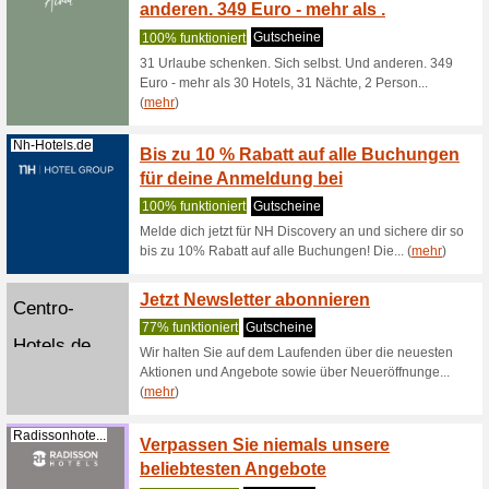
Htop hote
offizielle
Htophotels.com
Ocean
100% fun
Htop hot
Poolparty
(
mehr
)