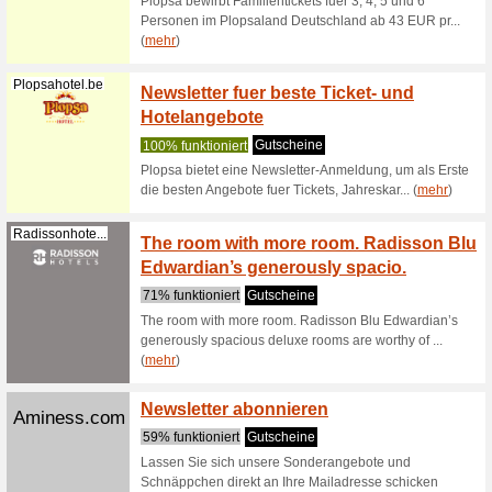
100% fun
Bereit fü
Punkte s
Akzent.de
Hotels
100% fun
Buchen S
AKZENT Ho