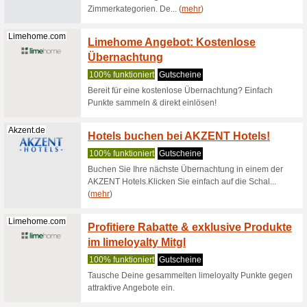
Sanatoriums.com
Indivi
Zimme
100% fun
Sanatori
individue
(
mehr
)
Sanatoriums.com
Kosten