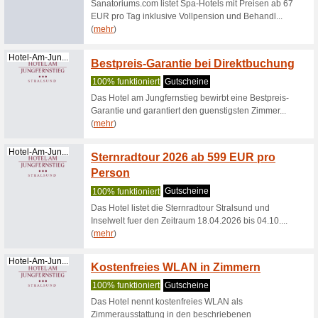
(
mehr
)
Nh-Hotels.de
NH Hot
ausge
100% fun
Der Rabat
die Smart