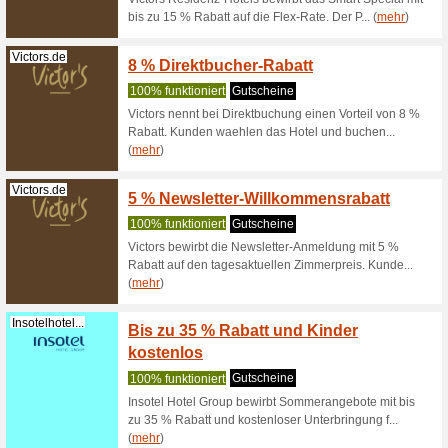
Hotel-Am-Jun...
Sternr
Perso
100% fun
Das Hotel
Inselwelt
(
mehr
)