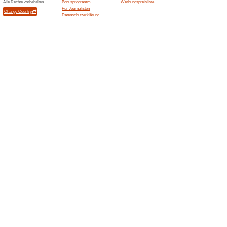
Plopsahotel.be
Kurzur
100% fun
Die offiz
Plopsala
Plopsahotel.be
Famili
100% fun